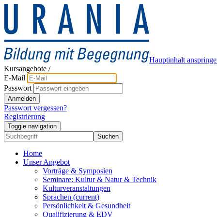
Hauptinhalt anspring
Kursangebote
/
E-Mail
Passwort
Anmelden
Passwort vergessen?
Registrierung
Toggle navigation
Suchen
Home
Unser Angebot
Vorträge & Symposien
Seminare: Kultur & Natur & Technik
Kulturveranstaltungen
Sprachen
(current)
Persönlichkeit & Gesundheit
Qualifizierung & EDV