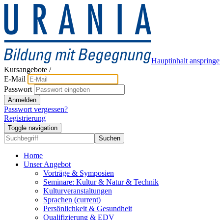
Hauptinhalt anspring
Kursangebote
/
E-Mail
Passwort
Anmelden
Passwort vergessen?
Registrierung
Toggle navigation
Suchen
Home
Unser Angebot
Vorträge & Symposien
Seminare: Kultur & Natur & Technik
Kulturveranstaltungen
Sprachen
(current)
Persönlichkeit & Gesundheit
Qualifizierung & EDV