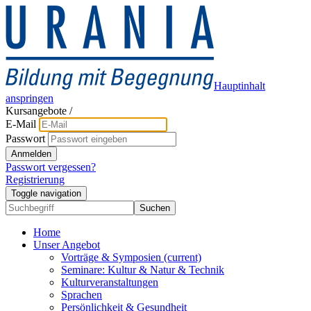
Hauptinhalt
anspringen
Kursangebote
/
E-Mail
Passwort
Anmelden
Passwort vergessen?
Registrierung
Toggle navigation
Suchen
Home
Unser Angebot
Vorträge & Symposien
(current)
Seminare: Kultur & Natur & Technik
Kulturveranstaltungen
Sprachen
Persönlichkeit & Gesundheit