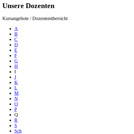
Unsere Dozenten
Kursangebote
/
Dozentenübersicht
A
B
C
D
E
F
G
H
I
J
K
L
M
N
O
P
Q
R
S
Sch