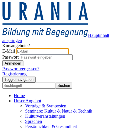
Hauptinhalt
anspringen
Kursangebote
/
E-Mail
Passwort
Anmelden
Passwort vergessen?
Registrierung
Toggle navigation
Suchen
Home
Unser Angebot
Vorträge & Symposien
Seminare: Kultur & Natur & Technik
Kulturveranstaltungen
Sprachen
Persönlichkeit & Gesundheit