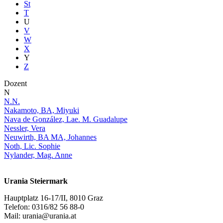
St
T
U
V
W
X
Y
Z
Dozent
N
N.N.
Nakamoto, BA, Miyuki
Nava de González, Lae. M. Guadalupe
Nessler, Vera
Neuwirth, BA MA, Johannes
Noth, Lic. Sophie
Nylander, Mag. Anne
Urania Steiermark
Hauptplatz 16-17/II, 8010 Graz
Telefon: 0316/82 56 88-0
Mail: urania@urania.at