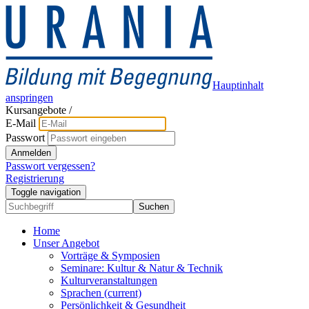
Hauptinhalt
anspringen
Kursangebote
/
E-Mail
Passwort
Anmelden
Passwort vergessen?
Registrierung
Toggle navigation
Suchen
Home
Unser Angebot
Vorträge & Symposien
Seminare: Kultur & Natur & Technik
Kulturveranstaltungen
Sprachen
(current)
Persönlichkeit & Gesundheit